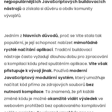
nejpopulárnějších JavaScriptových buildovacích
nástrojů
a získala si důvěru a obdiv komunity
vývojářů.
Jedním z
hlavních důvodů
, proč se Vite stala tak
populární, je její schopnost nabízet
mimořádně
rychlé načítání aplikací
. Tradiční buildovací
nástroje často vyžadují dlouhou dobu pro zpracování
a kompilaci kódu před spuštěním aplikace.
Vite však
přistupuje k vývoji jinak.
Používá
moderní
JavaScriptový modulární systém
, který umožňuje
načítat kód přímo ze zdrojových souborů
bez
nutnosti kompilace
. To znamená, že při každé
změně kódu je možné
okamžitě vidět výsledek
ve
webovém prohlížeči bez opakovaného kompilování