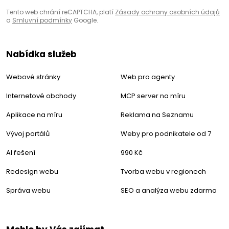
Tento web chrání reCAPTCHA, platí
Zásady ochrany osobních údajů
a
Smluvní podmínky
Google.
Nabídka služeb
Webové stránky
Web pro agenty
Internetové obchody
MCP server na míru
Aplikace na míru
Reklama na Seznamu
Vývoj portálů
Weby pro podnikatele od 7
AI řešení
990 Kč
Redesign webu
Tvorba webu v regionech
Správa webu
SEO a analýza webu zdarma