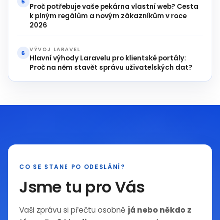
5
Proč potřebuje vaše pekárna vlastní web? Cesta
k plným regálům a novým zákazníkům v roce
2026
VÝVOJ LARAVEL
6
Hlavní výhody Laravelu pro klientské portály:
Proč na něm stavět správu uživatelských dat?
CO SE STANE PO ODESLÁNÍ?
Jsme tu pro Vás
Vaši zprávu si přečtu osobně
já nebo někdo z