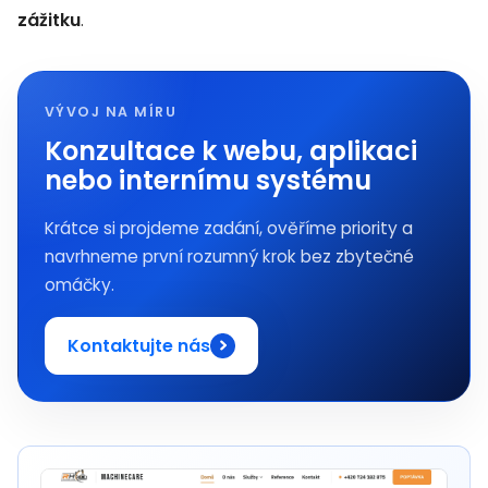
zážitku
.
VÝVOJ NA MÍRU
Konzultace k webu, aplikaci
nebo internímu systému
Krátce si projdeme zadání, ověříme priority a
navrhneme první rozumný krok bez zbytečné
omáčky.
Kontaktujte nás