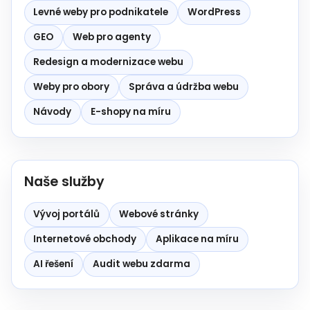
Levné weby pro podnikatele
WordPress
GEO
Web pro agenty
Redesign a modernizace webu
Weby pro obory
Správa a údržba webu
Návody
E-shopy na míru
Naše služby
Vývoj portálů
Webové stránky
Internetové obchody
Aplikace na míru
AI řešení
Audit webu zdarma