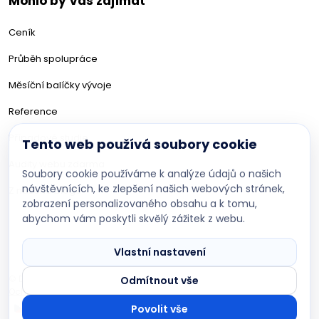
Mohlo by Vás zajímat
Ceník
Průběh spolupráce
Měsíční balíčky vývoje
Reference
Případové studie
Tento web používá soubory cookie
Audity webu zdarma
Soubory cookie používáme k analýze údajů o našich
návštěvnících, ke zlepšení našich webových stránek,
Z našeho blogu
zobrazení personalizovaného obsahu a k tomu,
abychom vám poskytli skvělý zážitek z webu.
DevBoys AI asistent
Poradím s projektem na míru
Vlastní nastavení
© DevBoys 2017-2026 · Všechna práva vyhrazena
Odmítnout vše
Ochrana osobních údajů
Nastavení cookies
CZ
EN
Povolit vše