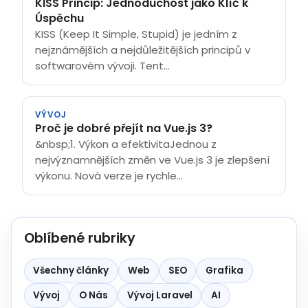
KISS Princip: Jednoduchost jako Klíč k
Úspěchu
KISS (Keep It Simple, Stupid) je jedním z
nejznámějších a nejdůležitějších principů v
softwarovém vývoji. Tent...
VÝVOJ
Proč je dobré přejít na Vue.js 3?
&nbsp;1. Výkon a efektivitaJednou z
nejvýznamnějších změn ve Vue.js 3 je zlepšení
výkonu. Nová verze je rychle...
Oblíbené rubriky
Všechny články
Web
SEO
Grafika
Vývoj
O Nás
Vývoj Laravel
AI