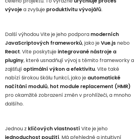
celého projektu. To výrazně
urychluje proces
vývoje
a zvyšuje
produktivitu vývojářů
.
Další výhodou Vite je jeho podpora
moderních
JavaScriptových frameworků
, jako je
Vue.js
nebo
React
. Vite poskytuje
integrované nástroje a
pluginy
, které usnadňují vývoj s těmito frameworky a
zajišťují
optimální výkon a efektivitu
. Vite také
nabízí širokou škálu funkcí, jako je
automatické
načítání modulů
,
hot module replacement (HMR)
pro okamžité zobrazení změn v prohlížeči, a mnoho
dalšího.
Jednou z
klíčových vlastností
Vite je jeho
jednoduchost použití
. Má přehledné a intuitivní