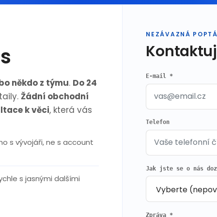
NEZÁVAZNÁ POPT
Kontaktuj
ás
E-mail *
ebo někdo z týmu
.
Do 24
aily.
Žádní obchodní
ltace k věci
, která vás
Telefon
o s vývojáři, ne s account
Jak jste se o nás do
chle s jasnými dalšími
Zpráva *