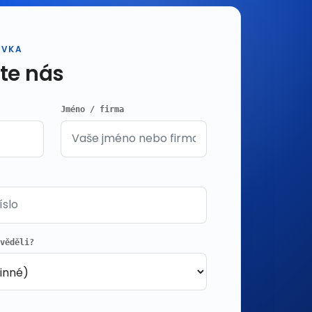
ÁVKA
te nás
Jméno / firma
zvěděli?