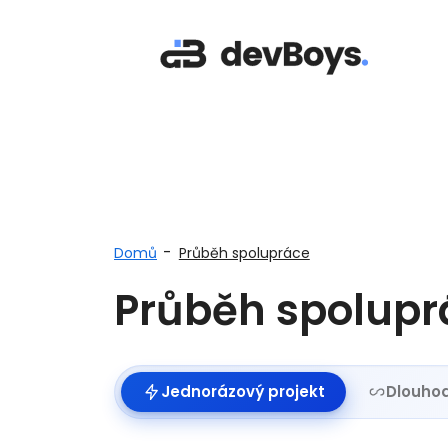
-
Domů
Průběh spolupráce
Průběh spolupr
Jednorázový projekt
Dlouho