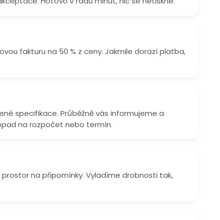
kceptace. Hotovo v řádu minut, nic se netiskne.
%
vou fakturu na 50 % z ceny. Jakmile dorazí platba,
né specifikace. Průběžně vás informujeme a
opad na rozpočet nebo termín.
 prostor na připomínky. Vyladíme drobnosti tak,