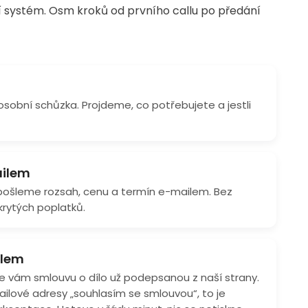
í systém. Osm kroků od prvního callu po předání
osobní schůzka. Projdeme, co potřebujete a jestli
ilem
pošleme rozsah, cenu a termín e-mailem. Bez
rytých poplatků.
ilem
e vám smlouvu o dílo už podepsanou z naší strany.
ilové adresy „souhlasím se smlouvou“, to je