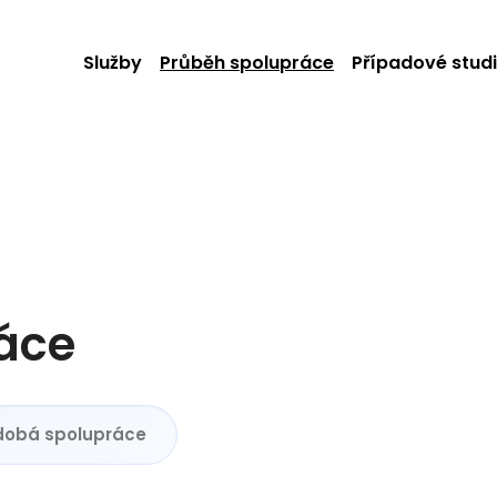
Služby
Průběh spolupráce
Případové stud
áce
dobá spolupráce