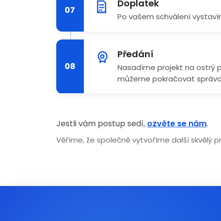
Doplatek
07
Po vašem schválení vystavím
Předání
08
Nasadíme projekt na ostrý p
můžeme pokračovat správou
Jestli vám postup sedí,
ozvěte se nám
.
Věříme, že společně vytvoříme další skvělý p