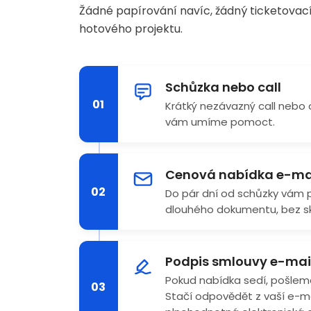
Žádné papírování navíc, žádný ticketovac
hotového projektu.
Schůzka nebo call
01
Krátký nezávazný call nebo 
vám umíme pomoct.
Cenová nabídka e-ma
02
Do pár dní od schůzky vám 
dlouhého dokumentu, bez sk
Podpis smlouvy e-ma
Pokud nabídka sedí, pošlem
03
Stačí odpovědět z vaší e-ma