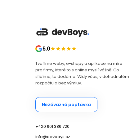
5,0
Tvoříme weby, e-shopy a aplikace na míru
pro firmy, které to s online myslí vážně. Co
DevBoys AI asistent
slíbíme, to dodáme. Vždy včas, v dohodnutém
Poradím s projektem na míru
rozpočtu a bez výmluv.
Nezávazná poptávka
+420 601 386 720
info@devboys.cz