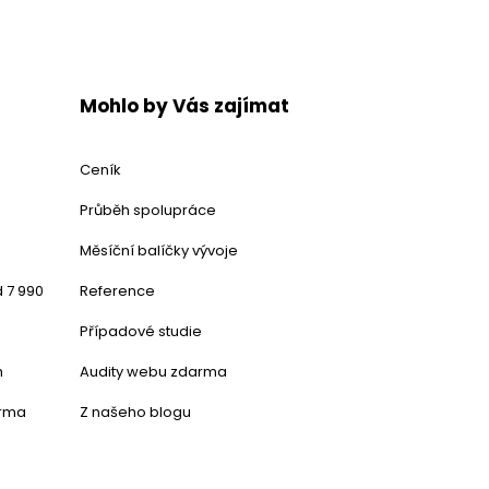
Mohlo by Vás zajímat
Ceník
Průběh spolupráce
Měsíční balíčky vývoje
 7 990
Reference
Případové studie
h
Audity webu zdarma
arma
Z našeho blogu