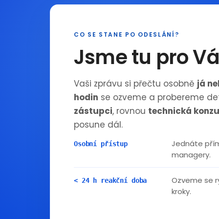
CO SE STANE PO ODESLÁNÍ?
Jsme tu pro V
Vaši zprávu si přečtu osobně
já n
hodin
se ozveme a probereme det
zástupci
, rovnou
technická konzu
posune dál.
Jednáte přím
Osobní přístup
managery.
Ozveme se ry
< 24 h reakční doba
kroky.