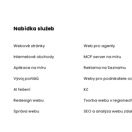
Nabídka služeb
Webové stránky
Web pro agenty
Internetové obchody
MCP server na míru
Aplikace na míru
Reklama na Seznamu
Vývoj portálů
Weby pro podnikatele od
AI řešení
Kč
Redesign webu
Tvorba webu v regionec
Správa webu
SEO a analýza webu zd