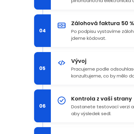
plnohodnotná elektronická a
Zálohová faktura 50 
04
Po podpisu vystavíme záloho
jdeme kódovat.
Vývoj
05
Pracujeme podle odsouhlase
konzultujeme, co by mělo d
Kontrola z vaší strany
06
Dostanete testovací verzi a
aby výsledek sedl.