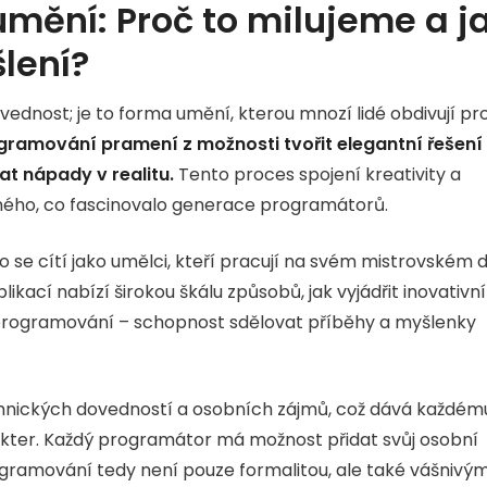
mění: Proč to milujeme a j
lení?
ednost; je to forma umění, kterou mnozí lidé obdivují pr
gramování pramení z možnosti tvořit elegantní řešení
t nápady v realitu.
Tento proces spojení kreativity a
čného, co fascinovalo generace programátorů.
 se cítí jako umělci, kteří pracují na svém mistrovském dí
kací nabízí širokou škálu způsobů, jak vyjádřit inovativní
 programování – schopnost sdělovat příběhy a myšlenky
chnických dovedností a osobních zájmů, což dává každém
rakter. Každý programátor má možnost přidat svůj osobní
 Programování tedy není pouze formalitou, ale také vášnivý