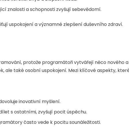
jící znalosti a schopnosti zvyšují sebevědomí.
ciťují uspokojení a významné zlepšení duševního zdraví.
ramování, protože programátoři vytvářejí něco nového a
ek, ale také osobní uspokojení. Mezi klíčové aspekty, kter
ovoluje inovativní myšlení.
sdílet s ostatními, zvyšují pocit úspěchu.
gramátory často vede k pocitu sounáležitosti.