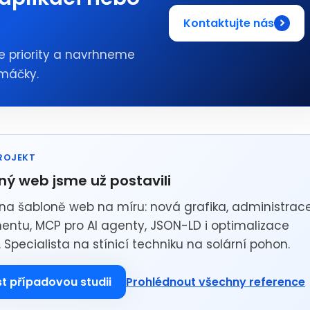
Kontaktujte nás
e priority a navrhneme
omáčky.
ROJEKT
ý web jsme už postavili
na šabloně web na míru: nová grafika, administrac
mentu, MCP pro AI agenty, JSON-LD i optimalizace
 Specialista na stínicí techniku na solární pohon.
Prohlédnout všechny reference
st případovou studii