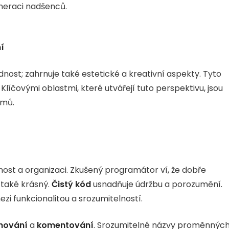
eneraci nadšenců.
í
ost; zahrnuje také estetické a kreativní aspekty. Tyto
 Klíčovými oblastmi, které utvářejí tuto perspektivu, jsou
émů.
lnost a organizaci. Zkušený programátor ví, že dobře
 také krásný.
Čistý kód
usnadňuje údržbu a porozumění.
zi funkcionalitou a srozumitelností.
nování
a
komentování
. Srozumitelné názvy proměnných