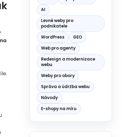
ak
AI
Levné weby pro
podnikatele
o
WordPress
GEO
 na
Web pro agenty
Redesign a modernizace
webu
le.
Weby pro obory
Správa a údržba webu
Návody
E-shopy na míru
u
m