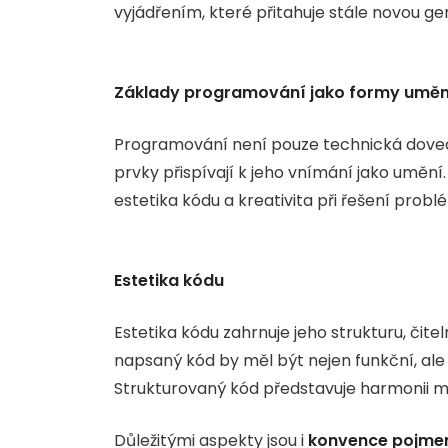
vyjádřením, které přitahuje stále novou g
Základy programování jako formy uměn
Programování není pouze technická dovedn
prvky přispívají k jeho vnímání jako umění.
estetika kódu a kreativita při řešení probl
Estetika kódu
Estetika kódu zahrnuje jeho strukturu, čite
napsaný kód by měl být nejen funkční, ale
Strukturovaný kód představuje harmonii me
Důležitými aspekty jsou i
konvence pojme