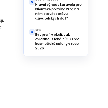
VÝVOJ LARAVEL
5
Hlavní výhody Laravelu pro
klientské portály: Proč na
něm stavět správu
uživatelských dat?
jí.
d
SEO
6
Být první v okolí: Jak
ovládnout lokální SEO pro
kosmetické salony v roce
2026