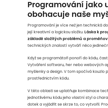
Programování jako u
obohacuje naše myš
Programování je více než jen technická dov
její kreativní a logickou složku.
Láska k pro
základě složitých problémů a proměňova
technických znalostí vytváří něco jedine
Když se programátoři ponoří do kódu, často
Vytváření softwaru, her nebo webových apli
myšlenky a design. V tom spočívá kouzlo
prostřednictvím kódu.
V této oblasti se uplatňuje kombinace te
jednotlivému kódu jeho vlastní styl a cha
dotek a vyjádřit se skrze to, co vytvořil.