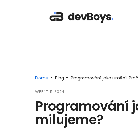
-
-
Domů
Blog
Programování jako umění: Proč
WEB
17.11.2024
Programování j
milujeme?