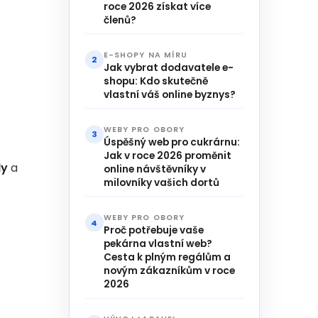
roce 2026 získat více
členů?
E-SHOPY NA MÍRU
2
Jak vybrat dodavatele e-
shopu: Kdo skutečně
vlastní váš online byznys?
WEBY PRO OBORY
3
Úspěšný web pro cukrárnu:
Jak v roce 2026 proměnit
dy
a
online návštěvníky v
milovníky vašich dortů
WEBY PRO OBORY
4
Proč potřebuje vaše
pekárna vlastní web?
Cesta k plným regálům a
novým zákazníkům v roce
2026