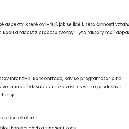
ekty, které ovlivňují, jak se lidé k této činnosti vztahu
do kódu a radost z procesu tvorby. Tyto faktory mají dopa
e stav intenzivní koncentrace, kdy se programátor plně
ové vnímání klesá, což může vést k vysoké produktivitě.
hrnují:
é a dosažitelné.
hlou korekci chyb a zlepšení kódu.