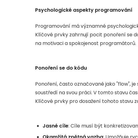
Psychologické aspekty programování
Programování má významné psychologické asp
Klíčové prvky zahrnují pocit ponoření se 
na motivaci a spokojenost programátorů.
Ponoření se do kódu
Ponoření, často označované jako "flow", j
soustředí na svou práci. V tomto stavu čas
Klíčové prvky pro dosažení tohoto stavu za
Jasné cíle
: Cíle musí být konkretizovan
Okamžitá zpětná vazba
: Umožňuje ryc