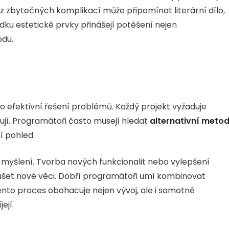
bez zbytečných komplikací může připomínat literární dílo,
dku estetické prvky přinášejí potěšení nejen
ódu.
o efektivní řešení problémů. Každý projekt vyžaduje
vují. Programátoři často musejí hledat
alternativní meto
í pohled.
í myšlení. Tvorba nových funkcionalit nebo vylepšení
šet nové věci. Dobří programátoři umí kombinovat
ento proces obohacuje nejen vývoj, ale i samotné
ejí.