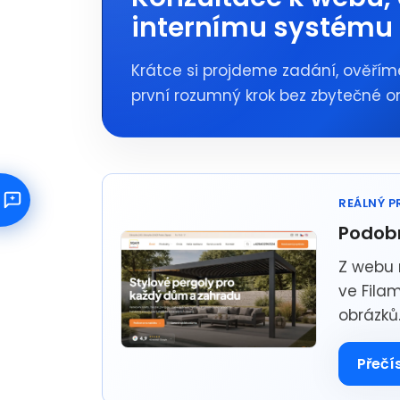
internímu systému
Krátce si projdeme zadání, ověřím
první rozumný krok bez zbytečné 
REÁLNÝ P
Podobn
Z webu 
ve Fila
obrázků.
Přečí