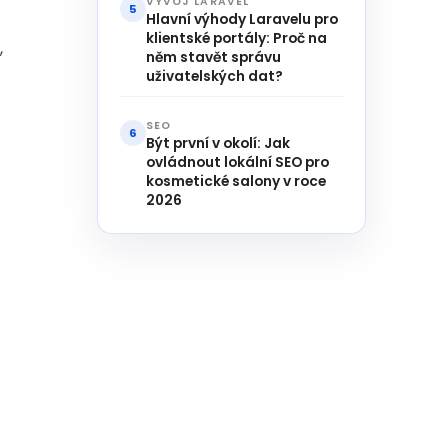
VÝVOJ LARAVEL
5
Hlavní výhody Laravelu pro
klientské portály: Proč na
,
něm stavět správu
uživatelských dat?
SEO
6
Být první v okolí: Jak
ovládnout lokální SEO pro
kosmetické salony v roce
2026