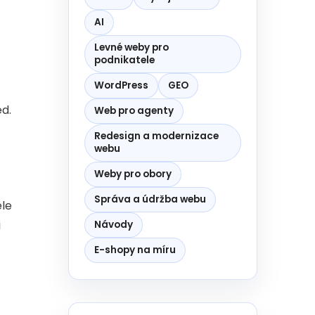
AI
Levné weby pro
podnikatele
WordPress
GEO
ed.
Web pro agenty
Redesign a modernizace
webu
Weby pro obory
Správa a údržba webu
ele
i
Návody
E-shopy na míru