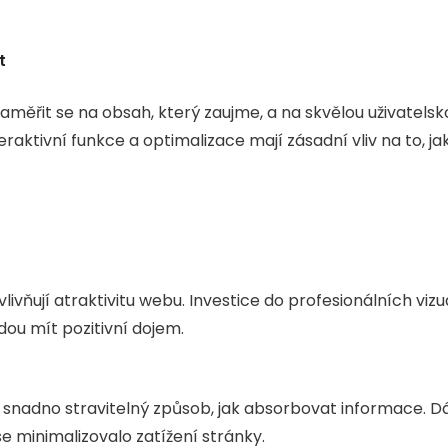
t
měřit se na obsah, který zaujme, a na skvělou uživatelsk
eraktivní funkce a optimalizace mají zásadní vliv na to, ja
livňují atraktivitu webu. Investice do profesionálních vizu
udou mít pozitivní dojem.
snadno stravitelný způsob, jak absorbovat informace. D
se minimalizovalo zatížení stránky.