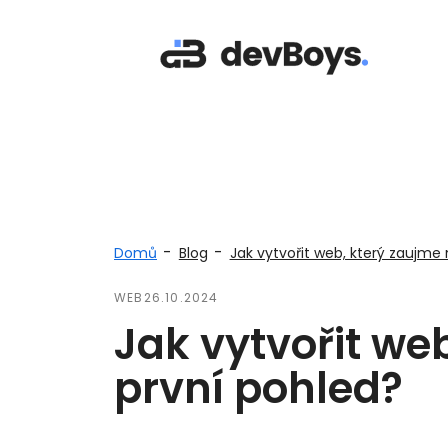
-
-
Domů
Blog
Jak vytvořit web, který zaujme
WEB
26.10.2024
Jak vytvořit we
první pohled?