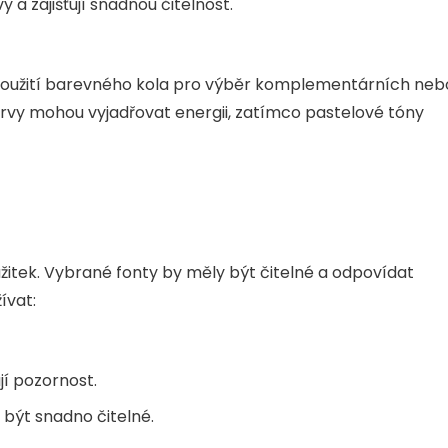
 a zajišťují snadnou čitelnost.
 Použití barevného kola pro výběr komplementárních neb
vy mohou vyjadřovat energii, zatímco pastelové tóny
ážitek. Vybrané fonty by měly být čitelné a odpovídat
ívat:
jí pozornost.
 být snadno čitelné.