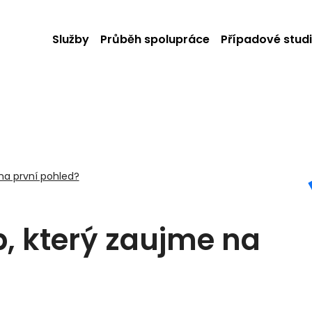
Služby
Průběh spolupráce
Případové stud
 na první pohled?
b, který zaujme na