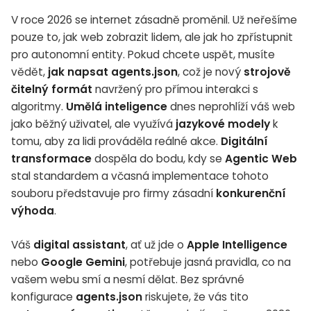
V roce 2026 se internet zásadně proměnil. Už neřešíme
pouze to, jak web zobrazit lidem, ale jak ho zpřístupnit
pro autonomní entity. Pokud chcete uspět, musíte
vědět,
jak napsat agents.json
, což je nový
strojově
čitelný formát
navržený pro přímou interakci s
algoritmy.
Umělá inteligence
dnes neprohlíží váš web
jako běžný uživatel, ale využívá
jazykové modely
k
tomu, aby za lidi prováděla reálné akce.
Digitální
transformace
dospěla do bodu, kdy se
Agentic Web
stal standardem a včasná implementace tohoto
souboru představuje pro firmy zásadní
konkurenční
výhoda
.
Váš
digital assistant
, ať už jde o
Apple Intelligence
nebo
Google Gemini
, potřebuje jasná pravidla, co na
vašem webu smí a nesmí dělat. Bez správné
konfigurace
agents.json
riskujete, že vás tito