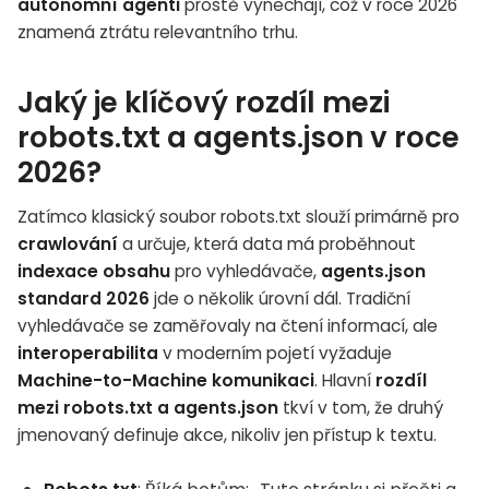
autonomní agenti
prostě vynechají, což v roce 2026
znamená ztrátu relevantního trhu.
Jaký je klíčový rozdíl mezi
robots.txt a agents.json v roce
2026?
Zatímco klasický soubor robots.txt slouží primárně pro
crawlování
a určuje, která data má proběhnout
indexace obsahu
pro vyhledávače,
agents.json
standard 2026
jde o několik úrovní dál. Tradiční
vyhledávače se zaměřovaly na čtení informací, ale
interoperabilita
v moderním pojetí vyžaduje
Machine-to-Machine komunikaci
. Hlavní
rozdíl
mezi robots.txt a agents.json
tkví v tom, že druhý
jmenovaný definuje akce, nikoliv jen přístup k textu.