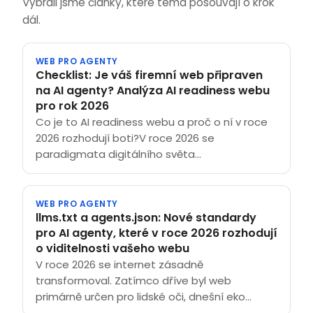
Vybrali jsme články, které téma posouvají o krok
dál.
WEB PRO AGENTY
Checklist: Je váš firemní web připraven
na AI agenty? Analýza AI readiness webu
pro rok 2026
Co je to AI readiness webu a proč o ní v roce
2026 rozhodují boti?V roce 2026 se
paradigmata digitálního světa...
WEB PRO AGENTY
llms.txt a agents.json: Nové standardy
pro AI agenty, které v roce 2026 rozhodují
o viditelnosti vašeho webu
V roce 2026 se internet zásadně
transformoval. Zatímco dříve byl web
primárně určen pro lidské oči, dnešní eko...