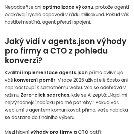
Nepodceňte ani
optimalizace výkonu
, protože agenti
očekávají rychlé odpovědi v řádu milisekund. Pokud váš
hostitel nestíhá, agent přeruší spojení.
Jaký vidí v agents.json výhody
pro firmy a CTO z pohledu
konverzí?
Kvalitní
implementace agents.json
přímo ovlivňuje
váš
konverzní poměr
. V roce 2026 uživatelé často ani
nepředstoupí k samotnému webu. Vše se odehrává v
režimu
Zero-click searches
, kde se AI zeptá: „Najdi mi
nejvýhodnější nabídku pro mé potřeby.“ Pokud váš
web umí s agentem komunikovat přímo, vaše nabídka
se dostane do finálního výběru.
Mezi hlavní
výhody pro firmy a CTO
patří: