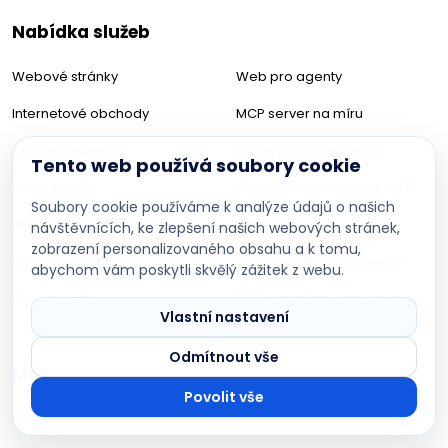
Nabídka služeb
Webové stránky
Web pro agenty
Internetové obchody
MCP server na míru
Aplikace na míru
Reklama na Seznamu
Tento web používá soubory cookie
Vývoj portálů
Weby pro podnikatele od 7
Soubory cookie používáme k analýze údajů o našich
AI řešení
990 Kč
návštěvnících, ke zlepšení našich webových stránek,
zobrazení personalizovaného obsahu a k tomu,
Redesign webu
Tvorba webu v regionech
abychom vám poskytli skvělý zážitek z webu.
DevBoys AI asistent
Poradím s projektem na míru
Správa webu
SEO a analýza webu zdarma
Vlastní nastavení
Odmítnout vše
Mohlo by Vás zajímat
Povolit vše
Ceník