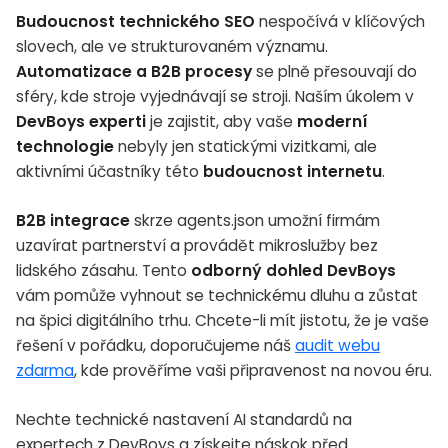
Budoucnost technického SEO
nespočívá v klíčových
slovech, ale ve strukturovaném významu.
Automatizace a B2B procesy
se plně přesouvají do
sféry, kde stroje vyjednávají se stroji. Naším úkolem v
DevBoys experti
je zajistit, aby vaše
moderní
technologie
nebyly jen statickými vizitkami, ale
aktivními účastníky této
budoucnost internetu
.
B2B integrace
skrze agents.json umožní firmám
uzavírat partnerství a provádět mikroslužby bez
lidského zásahu. Tento
odborný dohled DevBoys
vám pomůže vyhnout se technickému dluhu a zůstat
na špici digitálního trhu. Chcete-li mít jistotu, že je vaše
řešení v pořádku, doporučujeme náš
audit webu
zdarma
, kde prověříme vaši připravenost na novou éru.
Nechte technické nastavení AI standardů na
expertech z DevBoys a získejte náskok před