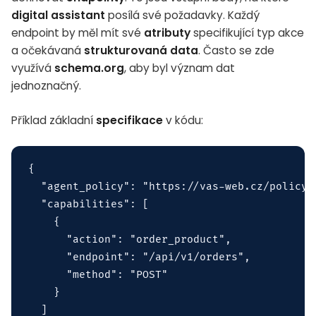
digital assistant
posílá své požadavky. Každý
endpoint by měl mít své
atributy
specifikující typ akce
a očekávaná
strukturovaná data
. Často se zde
využívá
schema.org
, aby byl význam dat
jednoznačný.
Příklad základní
specifikace
v kódu:
{

  "agent_policy": "https://vas-web.cz/policy",
  "capabilities": [

    {

      "action": "order_product",

      "endpoint": "/api/v1/orders",

      "method": "POST"

    }

  ]
