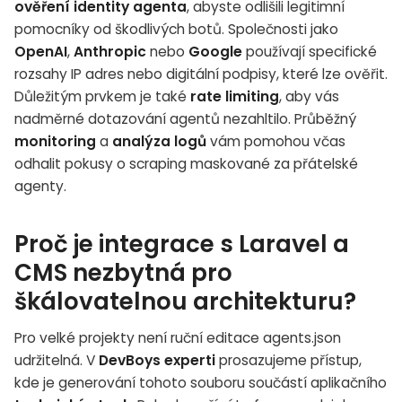
ověření identity agenta
, abyste odlišili legitimní
pomocníky od škodlivých botů. Společnosti jako
OpenAI
,
Anthropic
nebo
Google
používají specifické
rozsahy IP adres nebo digitální podpisy, které lze ověřit.
Důležitým prvkem je také
rate limiting
, aby vás
nadměrné dotazování agentů nezahltilo. Průběžný
monitoring
a
analýza logů
vám pomohou včas
odhalit pokusy o scraping maskované za přátelské
agenty.
Proč je integrace s Laravel a
CMS nezbytná pro
škálovatelnou architekturu?
Pro velké projekty není ruční editace agents.json
udržitelná. V
DevBoys experti
prosazujeme přístup,
kde je generování tohoto souboru součástí aplikačního