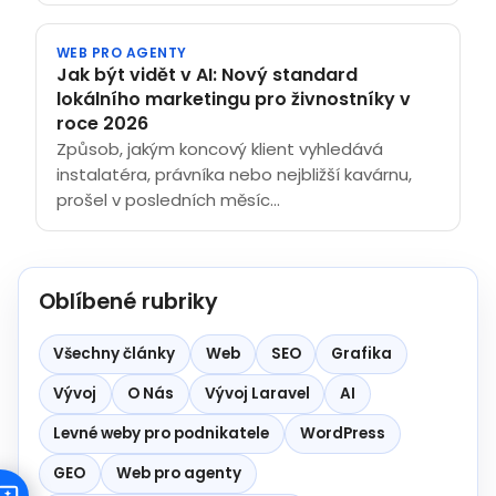
WEB PRO AGENTY
Jak být vidět v AI: Nový standard
lokálního marketingu pro živnostníky v
roce 2026
Způsob, jakým koncový klient vyhledává
instalatéra, právníka nebo nejbližší kavárnu,
prošel v posledních měsíc...
Oblíbené rubriky
Všechny články
Web
SEO
Grafika
Vývoj
O Nás
Vývoj Laravel
AI
Levné weby pro podnikatele
WordPress
GEO
Web pro agenty