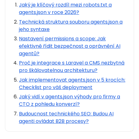
Jaký je klíčový rozdíl mezi robots.txt a
agents.json v roce 2026?
Technická struktura souboru agents.json a
jeho syntaxe
Nastavení permissions a scope: Jak
efektivně řídit bezpečnost a oprávnění AI
agentů?
Proč je integrace s Laravel a CMS nezbytná
pro škálovatelnou architekturu?
Jak implementovat agents.json v 5 krocích:
Checklist pro váš deployment
Jaký vidí v agents.json výhody pro firmy a
CTO z pohledu konverzí?
Budoucnost technického SEO: Budou AI
agenti ovládat B2B procesy?