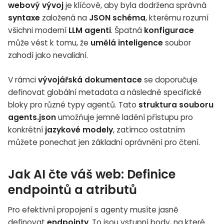
webový vývoj
je klíčové, aby byla dodržena správná
syntaxe
založená na
JSON schéma
, kterému rozumí
všichni moderní
LLM agenti
. Špatná
konfigurace
může vést k tomu, že
umělá inteligence
soubor
zahodí jako nevalidní.
V rámci
vývojářská dokumentace
se doporučuje
definovat globální metadata a následně specifické
bloky pro různé typy agentů. Tato
struktura souboru
agents.json
umožňuje jemné ladění přístupu pro
konkrétní
jazykové modely
, zatímco ostatním
můžete ponechat jen základní oprávnění pro čtení.
Jak AI čte váš web: Definice
endpointů a atributů
Pro efektivní propojení s agenty musíte jasně
definovat
endpointy
. To jsou vstupní body, na které