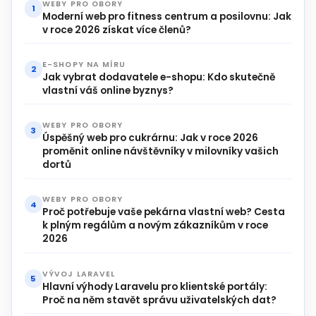
WEBY PRO OBORY
1
Moderní web pro fitness centrum a posilovnu: Jak
v roce 2026 získat více členů?
E-SHOPY NA MÍRU
2
Jak vybrat dodavatele e-shopu: Kdo skutečně
vlastní váš online byznys?
WEBY PRO OBORY
3
Úspěšný web pro cukrárnu: Jak v roce 2026
proměnit online návštěvníky v milovníky vašich
dortů
WEBY PRO OBORY
4
Proč potřebuje vaše pekárna vlastní web? Cesta
k plným regálům a novým zákazníkům v roce
2026
VÝVOJ LARAVEL
5
Hlavní výhody Laravelu pro klientské portály:
Proč na něm stavět správu uživatelských dat?