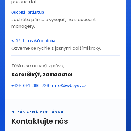
posune dál.
Osobní přístup
Jednáte přímo s vývojáři, ne s account
managery.
< 24 h reakční doba
Ozveme se rychle s jasnými dalšími kroky.
Těším se na vaši zprávu,
Karel Šikýř, zakladatel
+420 601 386 720
info@devboys.cz
·
NEZÁVAZNÁ POPTÁVKA
Kontaktujte nás