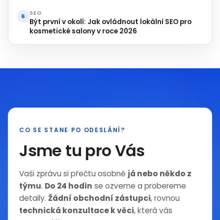
SEO
6
Být první v okolí: Jak ovládnout lokální SEO pro
kosmetické salony v roce 2026
CO SE STANE PO ODESLÁNÍ?
Jsme tu pro Vás
Vaši zprávu si přečtu osobně
já nebo někdo z
týmu
.
Do 24 hodin
se ozveme a probereme
detaily.
Žádní obchodní zástupci
, rovnou
technická konzultace k věci
, která vás