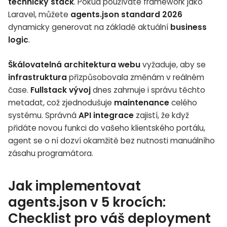
technický stack
. Pokud používáte framework jako
Laravel, můžete
agents.json standard 2026
dynamicky generovat na základě aktuální
business
logic
.
Škálovatelná architektura webu
vyžaduje, aby se
infrastruktura
přizpůsobovala změnám v reálném
čase.
Fullstack vývoj
dnes zahrnuje i správu těchto
metadat, což zjednodušuje
maintenance
celého
systému. Správná
API integrace
zajistí, že když
přidáte novou funkci do vašeho klientského portálu,
agent se o ní dozví okamžitě bez nutnosti manuálního
zásahu programátora.
Jak implementovat
agents.json v 5 krocích:
Checklist pro váš deployment