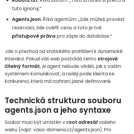
Robots.txt
: Říká botům: „Tuto stránku si přečti a
tuto ignoruj.“
Agents.json
: Říká agentům: „Zde můžeš provést
rezervaci, zde ověřit cenu a toto je tvé
přístupové práva
pro zápis do databáze.“
Jde o přechod od statického prohlížení k dynamické
interakci. Pokud váš web postrádá tento
strojově
čitelný formát
, AI agent nebude vědět, jak s vaším
systémem komunikovat, a raději pošle klienta ke
konkurenci, která má rozhraní jasně definované.
Technická struktura souboru
agents.json a jeho syntaxe
Soubor musí být umístěn v
root adresář
vašeho
webu (např. vasa-domena.cz/agents.json). Pro