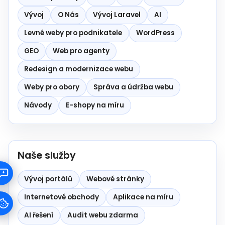
Vývoj
O Nás
Vývoj Laravel
AI
Levné weby pro podnikatele
WordPress
GEO
Web pro agenty
Redesign a modernizace webu
Weby pro obory
Správa a údržba webu
Návody
E-shopy na míru
Naše služby
Vývoj portálů
Webové stránky
Internetové obchody
Aplikace na míru
AI řešení
Audit webu zdarma