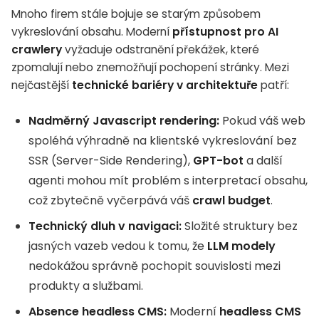
Mnoho firem stále bojuje se starým způsobem
vykreslování obsahu. Moderní
přístupnost pro AI
crawlery
vyžaduje odstranění překážek, které
zpomalují nebo znemožňují pochopení stránky. Mezi
nejčastější
technické bariéry v architektuře
patří:
Nadměrný Javascript rendering:
Pokud váš web
spoléhá výhradně na klientské vykreslování bez
SSR (Server-Side Rendering),
GPT-bot
a další
agenti mohou mít problém s interpretací obsahu,
což zbytečně vyčerpává váš
crawl budget
.
Technický dluh v navigaci:
Složité struktury bez
jasných vazeb vedou k tomu, že
LLM modely
nedokážou správně pochopit souvislosti mezi
produkty a službami.
Absence headless CMS:
Moderní
headless CMS