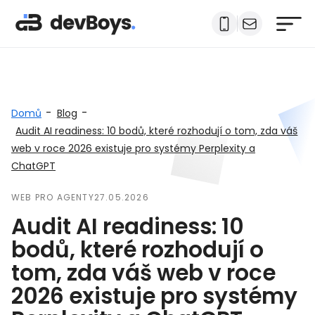
-
-
Domů
Blog
Audit AI readiness: 10 bodů, které rozhodují o tom, zda váš
web v roce 2026 existuje pro systémy Perplexity a
ChatGPT
WEB PRO AGENTY
27.05.2026
Audit AI readiness: 10
bodů, které rozhodují o
tom, zda váš web v roce
2026 existuje pro systémy