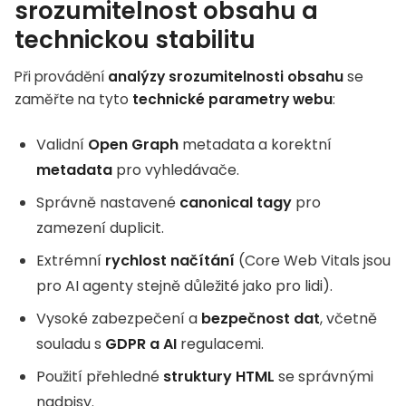
srozumitelnost obsahu a
technickou stabilitu
Při provádění
analýzy srozumitelnosti obsahu
se
zaměřte na tyto
technické parametry webu
:
Validní
Open Graph
metadata a korektní
metadata
pro vyhledávače.
Správně nastavené
canonical tagy
pro
zamezení duplicit.
Extrémní
rychlost načítání
(Core Web Vitals jsou
pro AI agenty stejně důležité jako pro lidi).
Vysoké zabezpečení a
bezpečnost dat
, včetně
souladu s
GDPR a AI
regulacemi.
Použití přehledné
struktury HTML
se správnými
nadpisy.