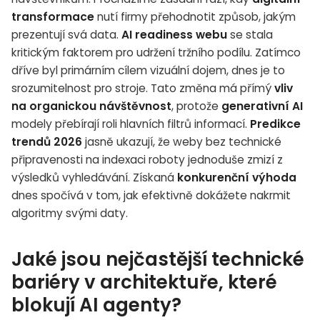
transformace
nutí firmy přehodnotit způsob, jakým
prezentují svá data.
AI readiness webu
se stala
kritickým faktorem pro udržení tržního podílu. Zatímco
dříve byl primárním cílem vizuální dojem, dnes je to
srozumitelnost pro stroje. Tato změna má přímý
vliv
na organickou návštěvnost
, protože
generativní AI
modely přebírají roli hlavních filtrů informací.
Predikce
trendů 2026
jasně ukazují, že weby bez technické
připravenosti na indexaci roboty jednoduše zmizí z
výsledků vyhledávání. Získaná
konkurenční výhoda
dnes spočívá v tom, jak efektivně dokážete nakrmit
algoritmy svými daty.
Jaké jsou nejčastější technické
bariéry v architektuře, které
blokují AI agenty?