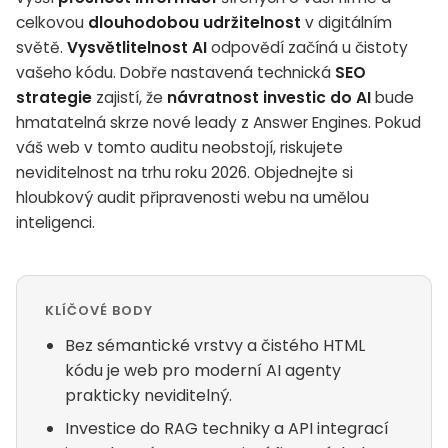
celkovou
dlouhodobou udržitelnost
v digitálním
světě.
Vysvětlitelnost AI
odpovědí začíná u čistoty
vašeho kódu. Dobře nastavená technická
SEO
strategie
zajistí, že
návratnost investic do AI
bude
hmatatelná skrze nové leady z Answer Engines. Pokud
váš web v tomto auditu neobstojí, riskujete
neviditelnost na trhu roku 2026. Objednejte si
hloubkový audit připravenosti webu na umělou
inteligenci.
KLÍČOVÉ BODY
Bez sémantické vrstvy a čistého HTML
kódu je web pro moderní AI agenty
prakticky neviditelný.
Investice do RAG techniky a API integrací