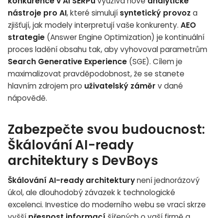
konkurence v AI SERPu
využívá nové
analytické
nástroje pro AI
, které simulují
syntetický provoz
a
zjišťují, jak modely interpretují vaše konkurenty.
AEO
strategie
(Answer Engine Optimization) je kontinuální
proces ladění obsahu tak, aby vyhovoval parametrům
Search Generative Experience
(SGE). Cílem je
maximalizovat pravděpodobnost, že se stanete
hlavním zdrojem pro
uživatelský záměr
v dané
nápovědě.
Zabezpečte svou budoucnost:
Škálování AI-ready
architektury s DevBoys
Škálování AI-ready architektury
není jednorázový
úkol, ale dlouhodobý závazek k technologické
excelenci. Investice do moderního webu se vrací skrze
vyšší
přesnost informací
šířených o vaší firmě a