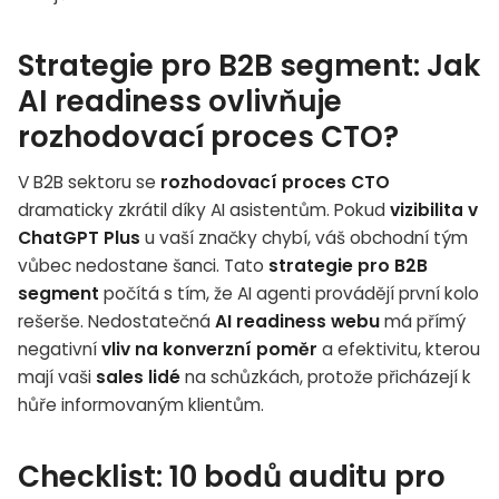
Strategie pro B2B segment: Jak
AI readiness ovlivňuje
rozhodovací proces CTO?
V B2B sektoru se
rozhodovací proces CTO
dramaticky zkrátil díky AI asistentům. Pokud
vizibilita v
ChatGPT Plus
u vaší značky chybí, váš obchodní tým
vůbec nedostane šanci. Tato
strategie pro B2B
segment
počítá s tím, že AI agenti provádějí první kolo
rešerše. Nedostatečná
AI readiness webu
má přímý
negativní
vliv na konverzní poměr
a efektivitu, kterou
mají vaši
sales lidé
na schůzkách, protože přicházejí k
hůře informovaným klientům.
Checklist: 10 bodů auditu pro