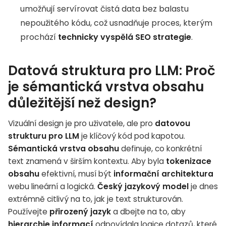
umožňují servírovat čistá data bez balastu
nepoužitého kódu, což usnadňuje proces, kterým
prochází
technicky vyspělá SEO strategie
.
Datová struktura pro LLM: Proč
je sémantická vrstva obsahu
důležitější než design?
Vizuální design je pro uživatele, ale pro
datovou
strukturu pro LLM
je klíčový kód pod kapotou.
Sémantická vrstva obsahu
definuje, co konkrétní
text znamená v širším kontextu. Aby byla
tokenizace
obsahu
efektivní, musí být
informační architektura
webu lineární a logická.
Český jazykový model
je dnes
extrémně citlivý na to, jak je text strukturován.
Používejte
přirozený jazyk
a dbejte na to, aby
hierarchie informací
odpovídala logice dotazů, které