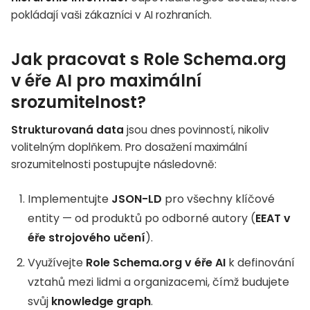
pokládají vaši zákazníci v AI rozhraních.
Jak pracovat s Role Schema.org
v éře AI pro maximální
srozumitelnost?
Strukturovaná data
jsou dnes povinností, nikoliv
volitelným doplňkem. Pro dosažení maximální
srozumitelnosti postupujte následovně:
Implementujte
JSON-LD
pro všechny klíčové
entity — od produktů po odborné autory (
EEAT v
éře strojového učení
).
Využívejte
Role Schema.org v éře AI
k definování
vztahů mezi lidmi a organizacemi, čímž budujete
svůj
knowledge graph
.