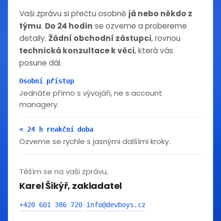
Vaši zprávu si přečtu osobně
já nebo někdo z
týmu
.
Do 24 hodin
se ozveme a probereme
detaily.
Žádní obchodní zástupci
, rovnou
technická konzultace k věci
, která vás
posune dál.
Osobní přístup
Jednáte přímo s vývojáři, ne s account
managery.
< 24 h reakční doba
Ozveme se rychle s jasnými dalšími kroky.
Těším se na vaši zprávu,
Karel Šikýř, zakladatel
+420 601 386 720
info@devboys.cz
·