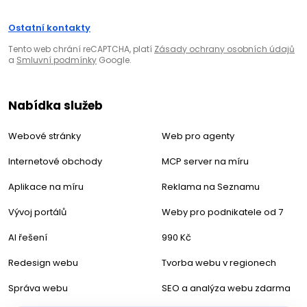
Ostatní kontakty
Tento web chrání reCAPTCHA, platí
Zásady ochrany osobních údajů
a
Smluvní podmínky
Google.
Nabídka služeb
Webové stránky
Web pro agenty
Internetové obchody
MCP server na míru
Aplikace na míru
Reklama na Seznamu
Vývoj portálů
Weby pro podnikatele od 7
AI řešení
990 Kč
Redesign webu
Tvorba webu v regionech
Správa webu
SEO a analýza webu zdarma