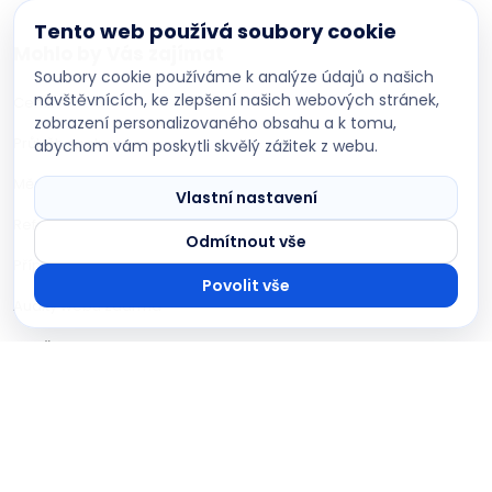
Tento web používá soubory cookie
Mohlo by Vás zajímat
Soubory cookie používáme k analýze údajů o našich
návštěvnících, ke zlepšení našich webových stránek,
Ceník
zobrazení personalizovaného obsahu a k tomu,
Průběh spolupráce
abychom vám poskytli skvělý zážitek z webu.
DevBoys AI asistent
Poradím s projektem na míru
Měsíční balíčky vývoje
Vlastní nastavení
Reference
Odmítnout vše
Případové studie
Povolit vše
Audity webu zdarma
Z našeho blogu
© DevBoys 2017-2026 · Všechna práva vyhrazena