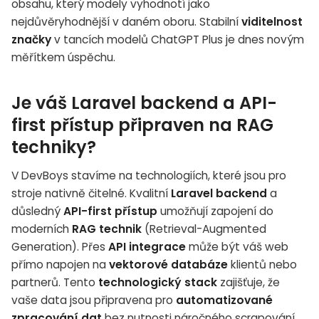
obsahu, který modely vyhodnotí jako
nejdůvěryhodnější v daném oboru. Stabilní
viditelnost
značky
v tancích modelů ChatGPT Plus je dnes novým
měřítkem úspěchu.
Je váš Laravel backend a API-
first přístup připraven na RAG
techniky?
V DevBoys stavíme na technologiích, které jsou pro
stroje nativně čitelné. Kvalitní
Laravel backend
a
důsledný
API-first přístup
umožňují zapojení do
moderních
RAG technik
(Retrieval-Augmented
Generation). Přes
API integrace
může být váš web
přímo napojen na
vektorové databáze
klientů nebo
partnerů. Tento
technologický stack
zajišťuje, že
vaše data jsou připravena pro
automatizované
zpracování dat
bez nutnosti náročného scrapování,