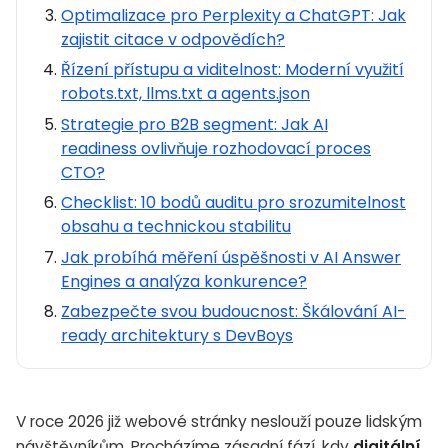
Optimalizace pro Perplexity a ChatGPT: Jak
zajistit citace v odpovědích?
Řízení přístupu a viditelnost: Moderní využití
robots.txt, llms.txt a agents.json
Strategie pro B2B segment: Jak AI
readiness ovlivňuje rozhodovací proces
CTO?
Checklist: 10 bodů auditu pro srozumitelnost
obsahu a technickou stabilitu
Jak probíhá měření úspěšnosti v AI Answer
Engines a analýza konkurence?
Zabezpečte svou budoucnost: Škálování AI-
ready architektury s DevBoys
V roce 2026 již webové stránky neslouží pouze lidským
návštěvníkům. Procházíme zásadní fází, kdy
digitální