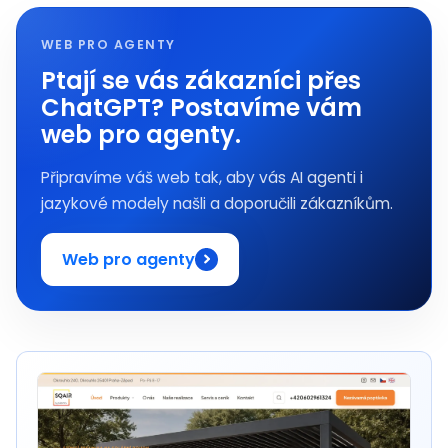
WEB PRO AGENTY
Ptají se vás zákazníci přes
ChatGPT? Postavíme vám
web pro agenty.
Připravíme váš web tak, aby vás AI agenti i
jazykové modely našli a doporučili zákazníkům.
Web pro agenty