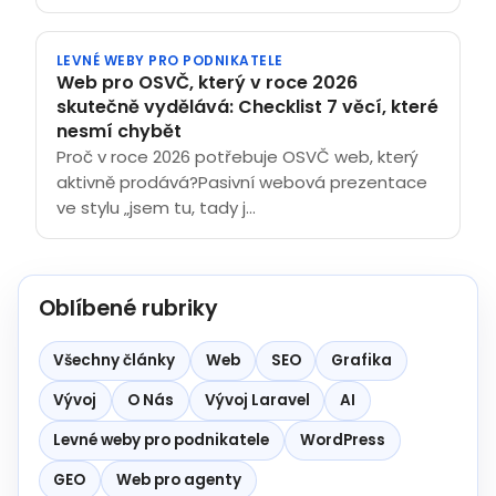
LEVNÉ WEBY PRO PODNIKATELE
Web pro OSVČ, který v roce 2026
skutečně vydělává: Checklist 7 věcí, které
nesmí chybět
Proč v roce 2026 potřebuje OSVČ web, který
aktivně prodává?Pasivní webová prezentace
ve stylu „jsem tu, tady j...
Oblíbené rubriky
Všechny články
Web
SEO
Grafika
Vývoj
O Nás
Vývoj Laravel
AI
Levné weby pro podnikatele
WordPress
GEO
Web pro agenty