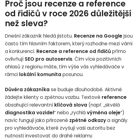
Proč jsou recenze a reference
od řidičů v roce 2026 důležitější
než sleva?
Dnešní zákazník hledá jistotu.
Recenze na Google
jsou
často tím hlavním faktorem, který rozhodne mezi vámi
a konkurencí.
Recenze a reference od řidičů
přímo
ovlivňují
SEO pro autoservis
. Čím více pozitivních
ohlasů z regionu máte, tím výše vás vyhledávače v
rámci
lokální komunita
posunou.
Důvěra zákazníka
se buduje dlouhodobě. Aktivně
žádejte klienty o zpětnou vazbu. Textové
reference
obsahující relevantní
klíčová slova
(např. „skvělá
diagnostika vozidel
“ nebo „rychlá
výměna oleje
“)
navíc fungují jako přirozené
zpětné odkazy
a signály
pro vyhledávače, které zvyšují vaši autoritu bez
nutnosti investovat do drahé reklamy.