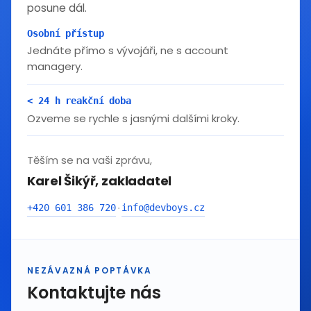
posune dál.
Osobní přístup
Jednáte přímo s vývojáři, ne s account
managery.
< 24 h reakční doba
Ozveme se rychle s jasnými dalšími kroky.
Těším se na vaši zprávu,
Karel Šikýř, zakladatel
+420 601 386 720
info@devboys.cz
·
NEZÁVAZNÁ POPTÁVKA
Kontaktujte nás