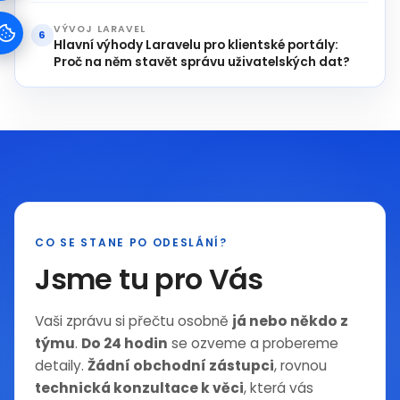
VÝVOJ LARAVEL
6
Hlavní výhody Laravelu pro klientské portály:
Proč na něm stavět správu uživatelských dat?
CO SE STANE PO ODESLÁNÍ?
Jsme tu pro Vás
Vaši zprávu si přečtu osobně
já nebo někdo z
týmu
.
Do 24 hodin
se ozveme a probereme
detaily.
Žádní obchodní zástupci
, rovnou
technická konzultace k věci
, která vás