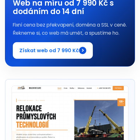
Web na míru od 7 990 Kč s
dodáním do 14 dní
Fixní cena bez překvapení, doména a SSL v ceně.
Řekneme si, co web má umět, a spustíme ho.
Získat web od 7 990 Kč