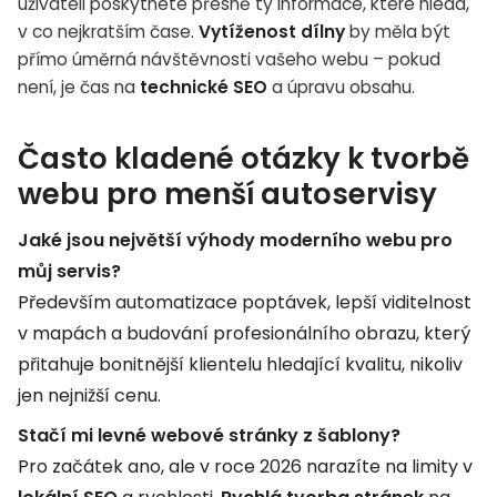
uživateli poskytnete přesně ty informace, které hledá,
v co nejkratším čase.
Vytíženost dílny
by měla být
přímo úměrná návštěvnosti vašeho webu – pokud
není, je čas na
technické SEO
a úpravu obsahu.
Často kladené otázky k tvorbě
webu pro menší autoservisy
Jaké jsou největší výhody moderního webu pro
můj servis?
Především automatizace poptávek, lepší viditelnost
v mapách a budování profesionálního obrazu, který
přitahuje bonitnější klientelu hledající kvalitu, nikoliv
jen nejnižší cenu.
Stačí mi levné webové stránky z šablony?
Pro začátek ano, ale v roce 2026 narazíte na limity v