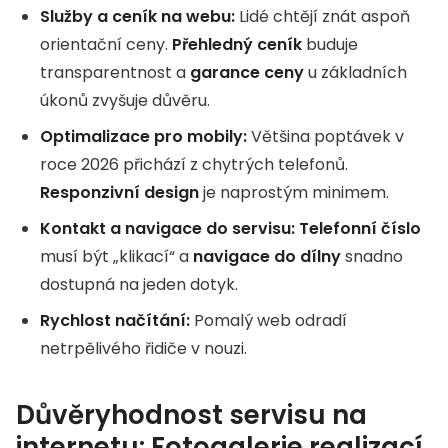
Služby a ceník na webu:
Lidé chtějí znát aspoň
orientační ceny.
Přehledný ceník
buduje
transparentnost a
garance ceny
u základních
úkonů zvyšuje důvěru.
Optimalizace pro mobily:
Většina poptávek v
roce 2026 přichází z chytrých telefonů.
Responzivní design
je naprostým minimem.
Kontakt a navigace do servisu:
Telefonní číslo
musí být „klikací“ a
navigace do dílny
snadno
dostupná na jeden dotyk.
Rychlost načítání:
Pomalý web odradí
netrpělivého řidiče v nouzi.
Důvěryhodnost servisu na
internetu: Fotogalerie realizací