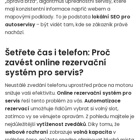
„oprava brzd“, algoritmus upřednostní servisy, které
mají konzistentní informace napříč webem a
mapovými podklady. To je podstata
lokální SEO pro
autoservisy
– být vidět tam, kde se zákazník právě
nachází.
Šetřete čas i telefon: Proč
zavést online rezervační
systém pro servis?
Neustálé zvedání telefonu uprostřed práce na motoru
snižuje vaši efektivitu.
Online rezervační systém pro
servis
řeší tento problém za vás.
Automatizace
rezervací
umožňuje řidičům vybrat si volný slot,
zatímco vy se věnujete opravám. Z pohledu majitele je
nejdůležitější
vytíženost zvedáků
. Díky tomu, že
webové rozhraní
zobrazuje
volná kapacita
v
reálném čase, můžete snadno eliminovat hluchá místa