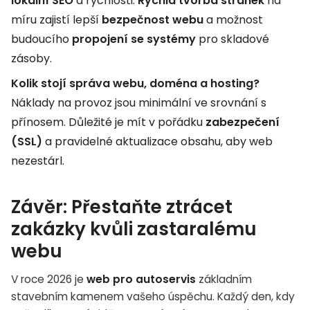
lokální SEO
a rychlosti.
Rychlá tvorba stránek
na
míru zajistí lepší
bezpečnost webu
a možnost
budoucího
propojení se systémy
pro skladové
zásoby.
Kolik stojí správa webu, doména a hosting?
Náklady na provoz jsou minimální ve srovnání s
přínosem. Důležité je mít v pořádku
zabezpečení
(SSL)
a pravidelné aktualizace obsahu, aby web
nezestárl.
Závěr: Přestaňte ztrácet
zakázky kvůli zastaralému
webu
V roce 2026 je
web pro autoservis
základním
stavebním kamenem vašeho úspěchu. Každý den, kdy